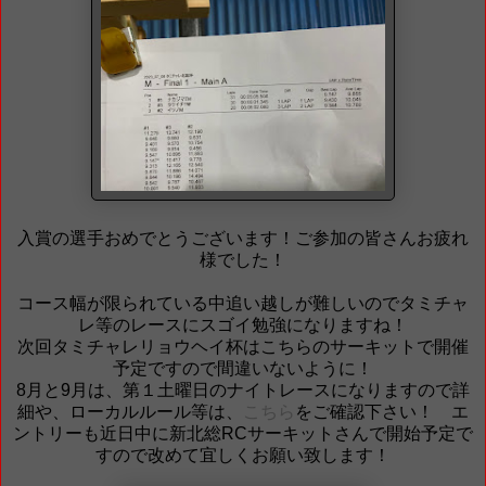
入賞の選手おめでとうございます！ご参加の皆さんお疲れ
様でした！
コース幅が限られている中追い越しが難しいのでタミチャ
レ等のレースにスゴイ勉強になりますね！
次回タミチャレリョウヘイ杯はこちらのサーキットで開催
予定ですので間違いないように！
8月と9月は、第１土曜日のナイトレースになりますので詳
細や、ローカルルール等は、
こちら
をご確認下さい！ エ
ントリーも近日中に新北総RCサーキットさんで開始予定で
すので改めて宜しくお願い致します！