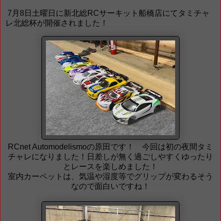
7月8日土曜日に新北総RCサーキット船橋店にてタミチャ
レ北総杯が開催されました！
RCnet Automodelismoの原田です！ 今回は初の夜間タミ
チャレになりました！日差しが無く過ごしやすくゆったり
とレースを楽しめました！
室内カーペットは、気温や湿度等でグリップが変わるそう
なので面白いですね！