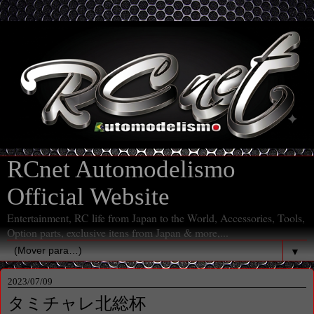
RCnet Automodelismo
Official Website
Entertainment, RC life from Japan to the World, Accessories, Tools,
Option parts, exclusive itens from Japan & more,...
▼
2023/07/09
タミチャレ北総杯