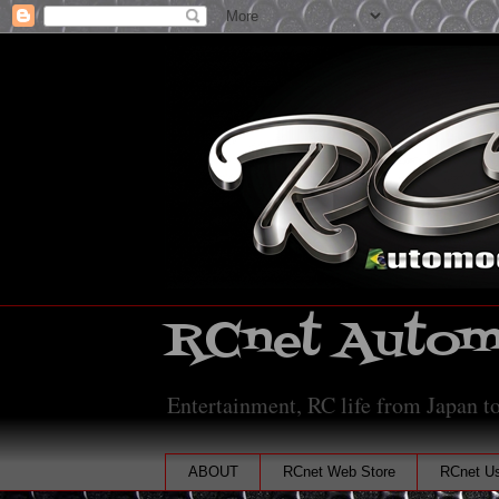
RCnet Automo
Entertainment, RC life from Japan to
ABOUT
RCnet Web Store
RCnet Us