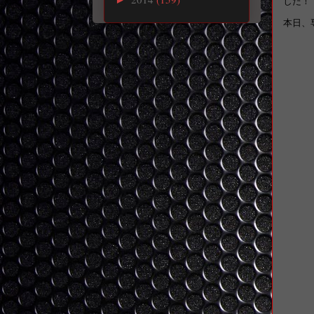
した！
本日、