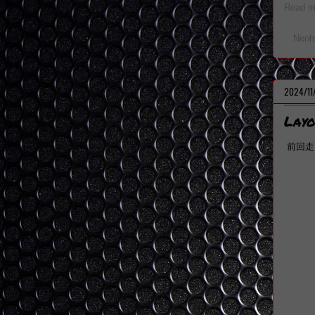
Read mo
Nenh
2024/11
Lay
前回走