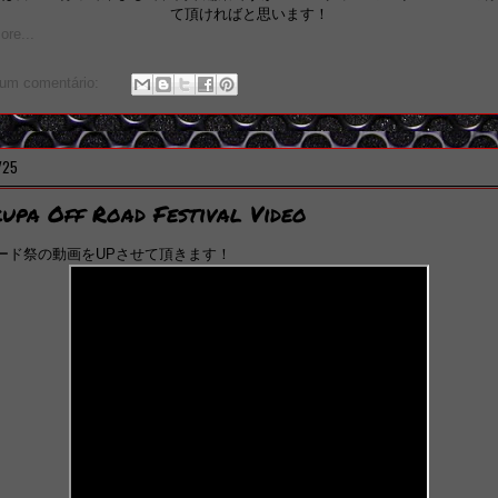
て頂ければと思います！
re...
um comentário:
/25
upa Off Road Festival Video
ード祭の動画をUPさせて頂きます！