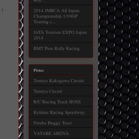
2014 JMRCA All Japan
す！
Championship 1/10GP
Touring c...
JATA Tourism EXPO Japan
2014
BMT Pure Rally Racing
Pistas
Tamiya Kakegawa Circuit
Tamiya Circuit
R/C Racing Track BOSS
Keitune Racing Speedway
Futaba Buggy Tract
YATABE ARENA