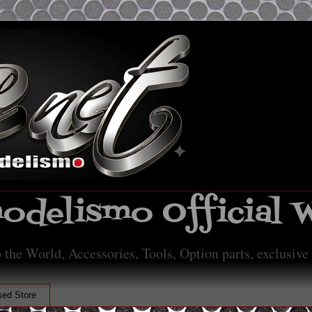
delismo Official 
 the World, Accessories, Tools, Option parts, exclusive
ed Store