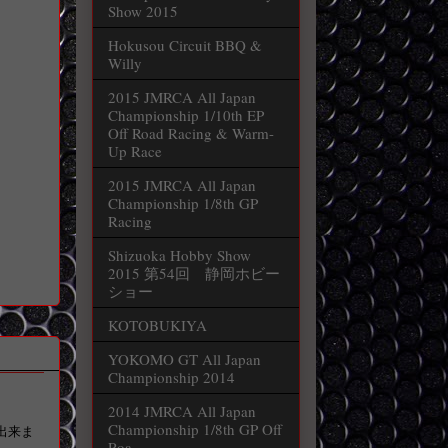
Show 2015
Hokusou Circuit BBQ &
Willy
2015 JMRCA All Japan
Championship 1/10th EP
Off Road Racing & Warm-
Up Race
2015 JMRCA All Japan
Championship 1/8th GP
Racing
Shizuoka Hobby Show
2015 第54回 静岡ホビー
ショー
KOTOBUKIYA
YOKOMO GT All Japan
Championship 2014
2014 JMRCA All Japan
Championship 1/8th GP Off
出来ま
Roa...