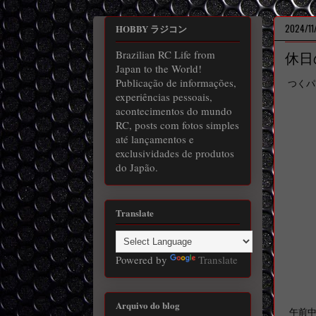
2024/11
HOBBY ラジコン
Brazilian RC Life from
休日
Japan to the World!
Publicação de informações,
つくパ
experiências pessoais,
acontecimentos do mundo
RC, posts com fotos simples
até lançamentos e
exclusividades de produtos
do Japão.
Translate
Powered by
Translate
Arquivo do blog
午前中