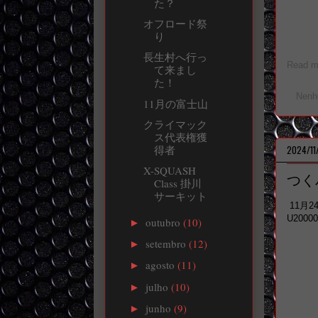
た？
オフロード祭
り
長生村へ行っ
Read mo
て来まし
た！
Nenh
11月の富士山
クライマック
ス代表権獲
得者
2024/11
X-SQUASH
つく
Class 掛川
サーキット
11月
U20
outubro
(10)
►
setembro
(12)
►
agosto
(11)
►
julho
(10)
►
junho
(9)
►