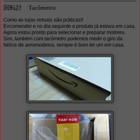
回転計 Tacômetro
Como as lojas virtuais são práticas!!
Encomendei e no dia seguinte o produto já estava em casa.
Agora estou pronto para selecionar e preparar motores.
Sim, também com tacômetro podemos medir o giro da
hélice de aeromodelos, sempre é bom ter um em casa.