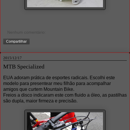
Nenhum comentário:
Compartilhar
2015/12/17
MTB Specialized
EUA adoram prática de esportes radicais. Escolhi este
modelo para presentear meu filhão para acompalhar
amigos que curtem Mountain Bike.
Freios a disco indicaram este com fluido a óleo, as pastilhas
são dupla, maior firmeza e precisão.