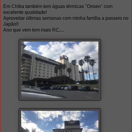
Em Chiba também tem águas térmicas "Onsen" com
excelente qualidade!
Aproveitar últimas semanas com minha família a passeio no
Japão!!
Ano que vem tem mais RC,...