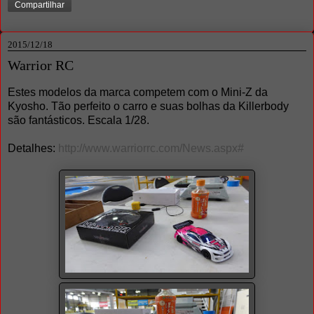
Compartilhar
2015/12/18
Warrior RC
Estes modelos da marca competem com o Mini-Z da
Kyosho. Tão perfeito o carro e suas bolhas da Killerbody
são fantásticos. Escala 1/28.
Detalhes:
http://www.warriorrc.com/News.aspx#