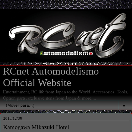
RCnet Automodelismo
Official Website
Entertainment, RC life from Japan to the World, Accessories, Tools,
Option parts, exclusive itens from Japan & more,...
▼
2015/12/30
Kamogawa Mikazuki Hotel