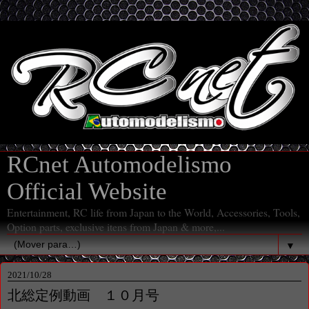
RCnet Automodelismo
Official Website
Entertainment, RC life from Japan to the World, Accessories, Tools,
Option parts, exclusive itens from Japan & more,...
▼
2021/10/28
北総定例動画 １０月号