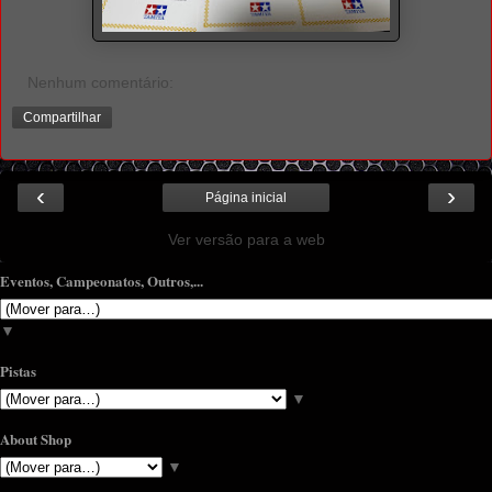
Nenhum comentário:
Compartilhar
‹
›
Página inicial
Ver versão para a web
Eventos, Campeonatos, Outros,...
▼
Pistas
▼
About Shop
▼