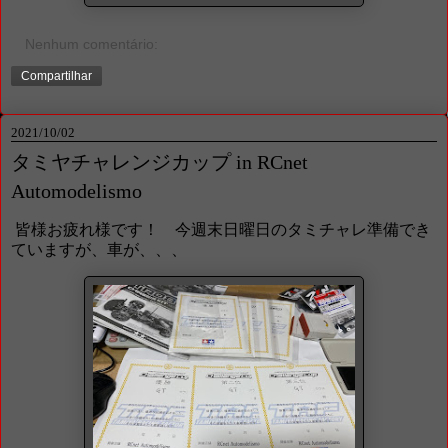
Nenhum comentário:
Compartilhar
2021/10/02
タミヤチャレンジカップ in RCnet
Automodelismo
皆様お疲れ様です！ 今週末日曜日のタミチャレ準備でき
ていますが、車が、、、