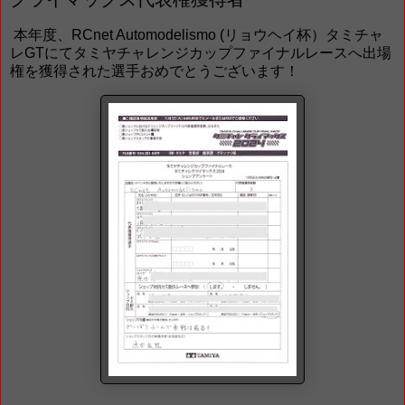
本年度、RCnet Automodelismo (リョウヘイ杯）タミチャ
レGTにてタミヤチャレンジカップファイナルレースへ出場
権を獲得された選手おめでとうございます！