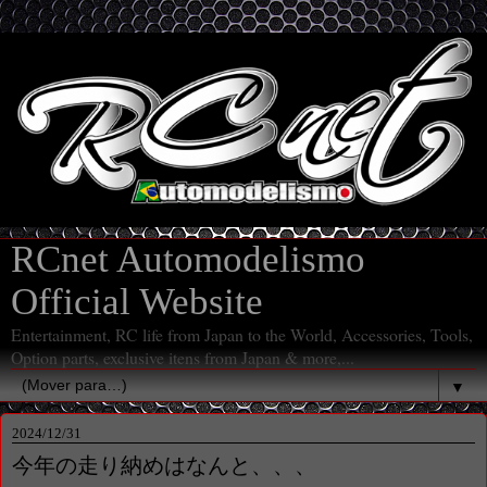
RCnet Automodelismo
Official Website
Entertainment, RC life from Japan to the World, Accessories, Tools,
Option parts, exclusive itens from Japan & more,...
▼
2024/12/31
今年の走り納めはなんと、、、