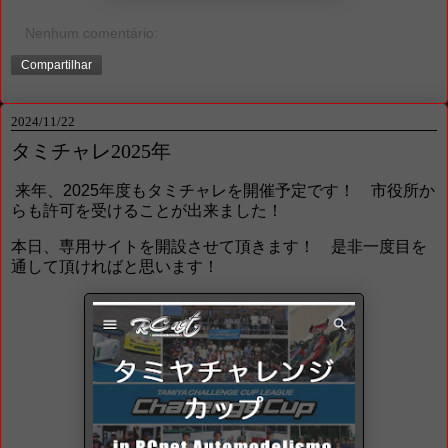
Nenhum comentário:
Compartilhar
2024/11/22
タミチャレ2025年
来年、2025年度もタミチャレを開催予定です！ 市役所か
らも許可を受けることが出来ました！
本日、専用サイトを開設させて頂きます！ 是非一度目を
通して頂ければと思います！