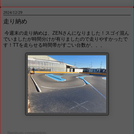
2024/12/29
走り納め
今週末の走り納めは、ZENさんになりました！スゴイ混ん
でいましたが時間分けが有りましたので走りやすかったで
す！TTを走らせる時間帯がすごい台数が、、、
Nenhum comentário: