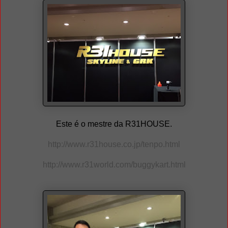
Este é o mestre da R31HOUSE.
http://www.r31house.co.jp/tenpo.html
http://www.r31world.com/buggykart.html