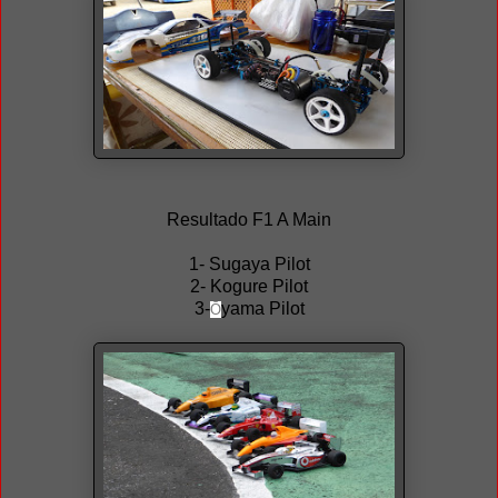
Resultado F1 A Main
1- Sugaya Pilot
2- Kogure Pilot
3-
yama Pilot
Ō