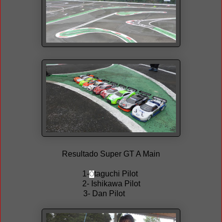
Resultado Super GT A Main
1-
taguchi Pilot
Ō
2- Ishikawa Pilot
3- Dan Pilot