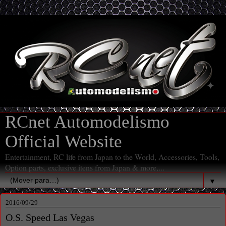
RCnet Automodelismo
Official Website
Entertainment, RC life from Japan to the World, Accessories, Tools,
Option parts, exclusive itens from Japan & more,...
▼
2016/09/29
O.S. Speed Las Vegas