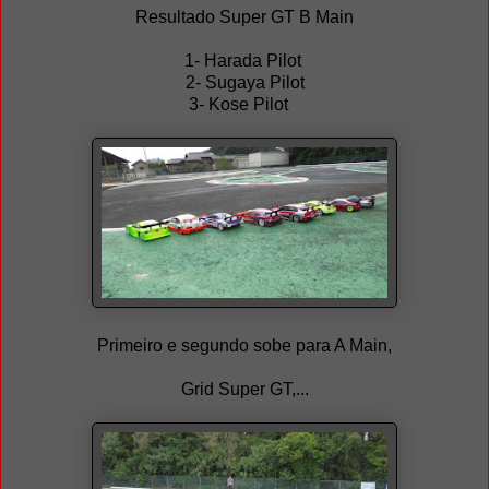
Resultado Super GT B Main
1- Harada Pilot
2- Sugaya Pilot
3- Kose Pilot
Primeiro e segundo sobe para A Main,
Grid Super GT,...