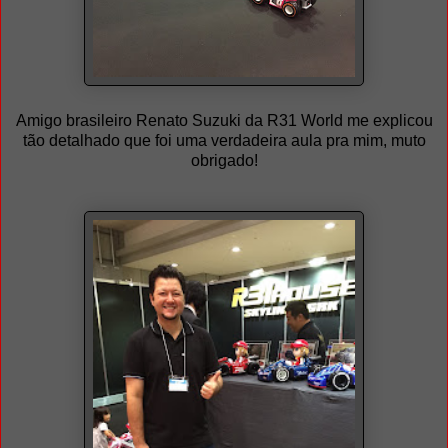
Amigo brasileiro Renato Suzuki da R31 World me explicou
tão detalhado que foi uma verdadeira aula pra mim, muto
obrigado!