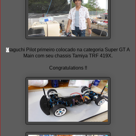
taguchi Pilot primeiro colocado na categoria Super GT A
Ō
Main com seu chassis Tamiya TRF 419X.
Congratulations !!