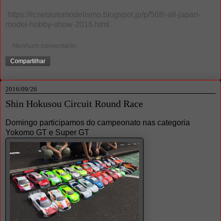
https://rcnetautomodelismo.blogspot.jp/p/56th-all-japan-
model-hobby-show-2016.html
Nenhum comentário:
Compartilhar
2016/09/26
Shin Hokusou Circuit Round Race
Domingo participamos do campeonato nas categoria
Yokomo GT e Super GT