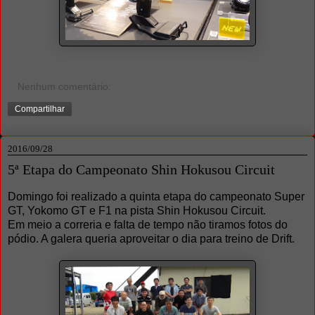
Nenhum comentário:
Compartilhar
2016/09/28
5ª Etapa do Campeonato Shin Hokusou Circuit
Domingo foi realizado a quinta etapa do campeonato Super
GT, Yokomo GT e F1 na pista Shin Hokusou Circuit.
Em meio a correria e falta de tempo não tiramos fotos do
pódio. A galera queria aproveitar o dia para treino de Drift.