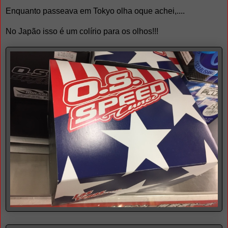
Enquanto passeava em Tokyo olha oque achei,....
No Japão isso é um colírio para os olhos!!!