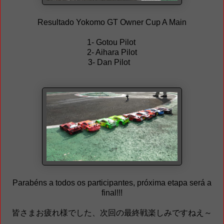
Resultado Yokomo GT Owner Cup A Main
1- Gotou Pilot
2- Aihara Pilot
3- Dan Pilot
Parabéns a todos os participantes, próxima etapa será a
final!!!
皆さまお疲れ様でした、次回の最終戦楽しみですねえ～