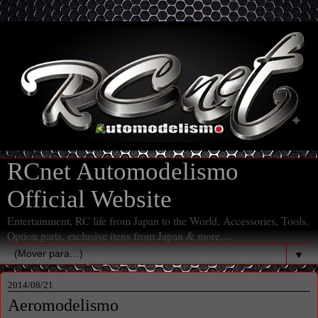
RCnet Automodelismo
Official Website
Entertainment, RC life from Japan to the World, Accessories, Tools,
Option parts, exclusive itens from Japan & more,...
▼
2014/08/21
Aeromodelismo