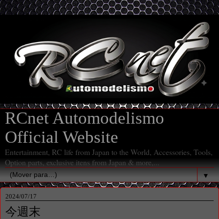
RCnet Automodelismo
Official Website
Entertainment, RC life from Japan to the World, Accessories, Tools,
Option parts, exclusive itens from Japan & more,...
▼
2024/07/17
今週末