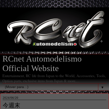
RCnet Automodelismo
Official Website
Entertainment, RC life from Japan to the World, Accessories, Tools,
Option parts, exclusive itens from Japan & more,...
▼
2024/06/20
今週末