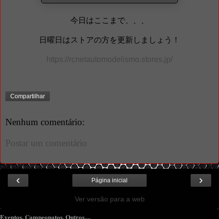
今日はここまで、、、
日曜日はストアの方を更新しましょう！
https://rcnetautomodelismo.stores.jp/
Compartilhar
Nenhum comentário:
Postar um comentário
‹
›
Página inicial
Ver versão para a web
Eventos, Campeonatos, Outros,...