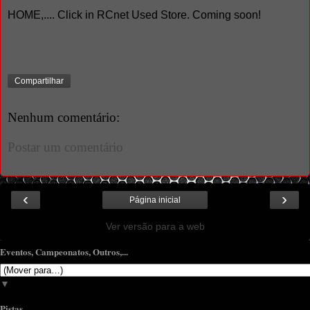
HOME,.... Click in RCnet Used Store. Coming soon!
Compartilhar
Nenhum comentário:
Postar um comentário
‹
›
Página inicial
Ver versão para a web
Eventos, Campeonatos, Outros,...
▼
Pistas