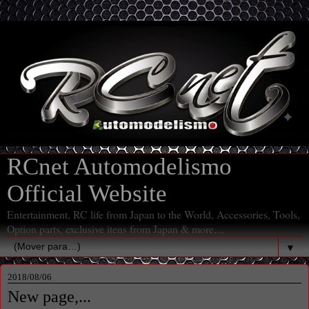
RCnet Automodelismo
Official Website
Entertainment, RC life from Japan to the World, Accessories, Tools,
Option parts, exclusive itens from Japan & more,...
▼
2018/08/06
New page,...