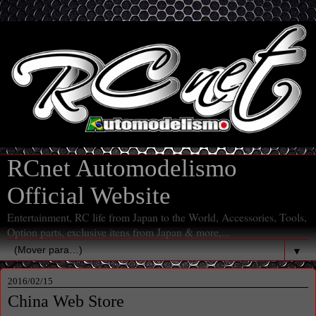
RCnet Automodelismo
Official Website
Entertainment, RC life from Japan to the World, Accessories, Tools,
Option parts, exclusive itens from Japan & more,...
▼
2016/02/15
China Web Store