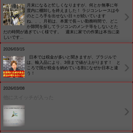
月末になると忙しくなりますが、何とか無事に年
›
度内に棚卸しを終えました！ ラジコンレースは今
のところ手を出せない日々が続いています
ね、、、月初は、本業で長～い勤務時間で、どこ
か隙間を探してラジコンのメンテ等をしないとた
だの時間が過ぎていく様です。 週末に家での作業は本当に楽
しいです...
2026/03/15
日本では税金が多いと聞きますが、ブラジルで
›
は、輸入品により、3倍まで値が上がります！ と
ころで国が税金を納めている割になぜか日本と違
う！
2026/03/08
他にスイッチが入った
›