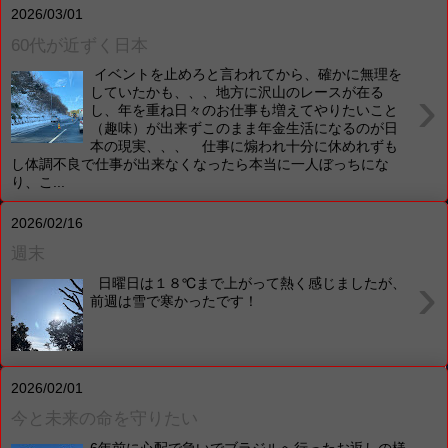
2026/03/01
60代が近ずく日本
イベントを止めろと言われてから、確かに無理を
›
していたかも、、、地方に沢山のレースが在る
し、年を重ね日々のお仕事も増えてやりたいこと
（趣味）が出来ずこのまま年金生活になるのが日
本の現実、、、 仕事に煽われ十分に休めれずも
し体調不良で仕事が出来なくなったら本当に一人ぼっちにな
り、こ...
2026/02/16
週末
›
日曜日は１８℃まで上がって熱く感じましたが、
前週は雪で寒かったです！
2026/02/01
今と未来の命を守りたい
6年前に心配で急いでブラジルへ行ったお返しの様